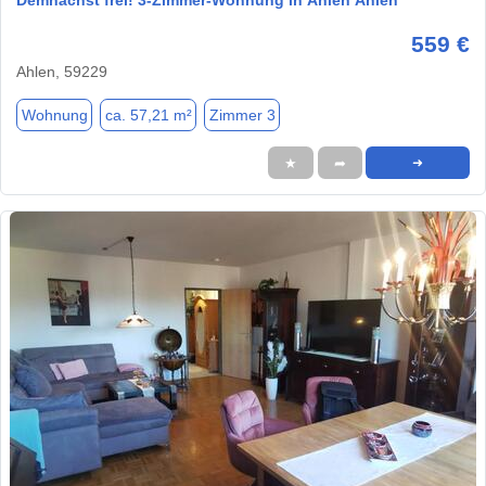
Demnächst frei! 3-Zimmer-Wohnung in Ahlen Ahlen
559 €
Ahlen, 59229
Wohnung
ca. 57,21 m²
Zimmer 3
★
➦
➜