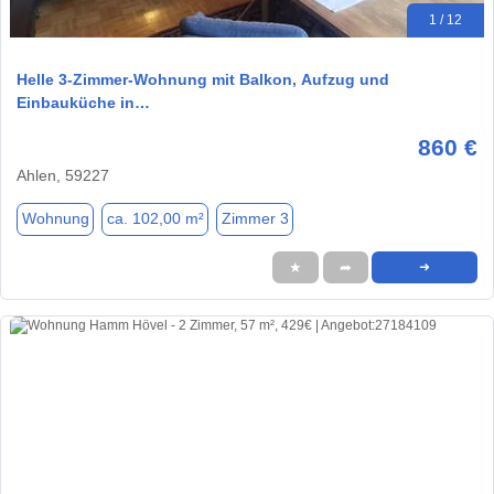
1 / 12
Helle 3-Zimmer-Wohnung mit Balkon, Aufzug und
Einbauküche in…
860 €
Ahlen, 59227
Wohnung
ca. 102,00 m²
Zimmer 3
★
➦
➜