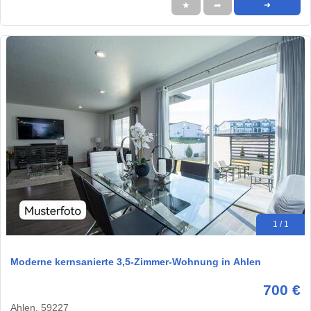
★
➦
➜
1 / 1
Moderne kernsanierte 3,5-Zimmer-Wohnung in Ahlen
700 €
Ahlen, 59227