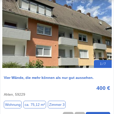
1 / 7
Vier Wände, die mehr können als nur gut aussehen.
400 €
Ahlen, 59229
Wohnung
ca. 75,12 m²
Zimmer 3