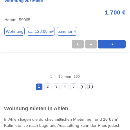
Wohnung zur Miete
1.700 €
Hamm, 59065
Wohnung
ca. 128,00 m²
Zimmer 4
★
➦
➜
1 - 10 von 190
1
2
3
4
5
❯
❯❯
Wohnung mieten in Ahlen
In Ahlen liegen die durchschnittlichen Mieten bei rund
10 € /m²
Kaltmiete. Je nach Lage und Ausstattung kann der Preis jedoch