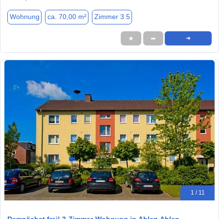
Wohnung
ca. 70,00 m²
Zimmer 3.5
★
➦
➜
1 / 11