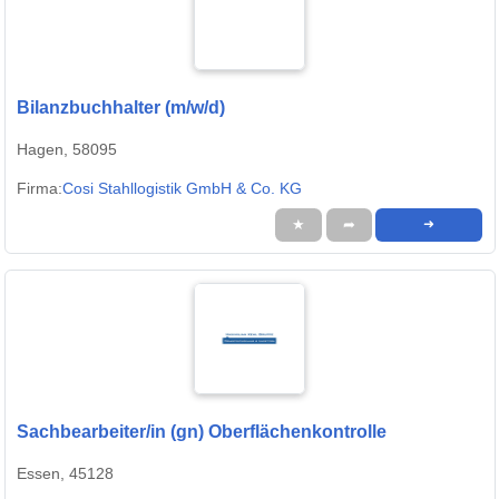
Bilanzbuchhalter (m/w/d)
Hagen, 58095
Firma:
Cosi Stahllogistik GmbH & Co. KG
★
➦
➜
Sachbearbeiter/in (gn) Oberflächenkontrolle
Essen, 45128