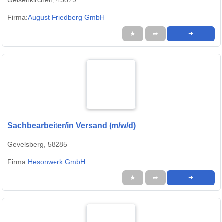
Gelsenkirchen, 45879
Firma:
August Friedberg GmbH
★
➦
➜
Sachbearbeiter/in Versand (m/w/d)
Gevelsberg, 58285
Firma:
Hesonwerk GmbH
★
➦
➜