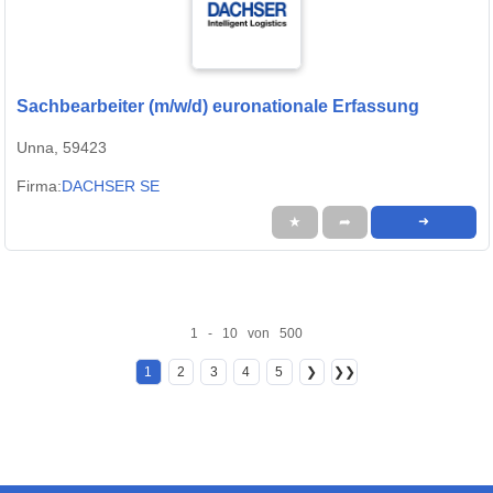
Sachbearbeiter (m/w/d) euronationale Erfassung
Unna, 59423
Firma:
DACHSER SE
★
➦
➜
1 - 10 von 500
1
2
3
4
5
❯
❯❯