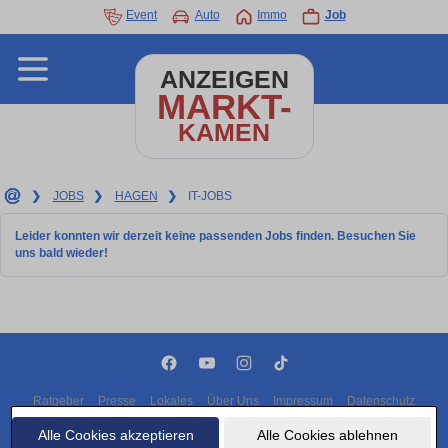
Event
Auto
Immo
Job
ANZEIGEN
MARKT-
KAMEN
❯
JOBS
❯
HAGEN
❯
IT-JOBS
Leider konnten wir derzeit keine passenden Jobs finden. Besuchen Sie
uns bald wieder!
Ratgeber
Presse
Lokales
Über Uns
Impressum
Datenschutz
Cookies
Alle Cookies akzeptieren
Alle Cookies ablehnen