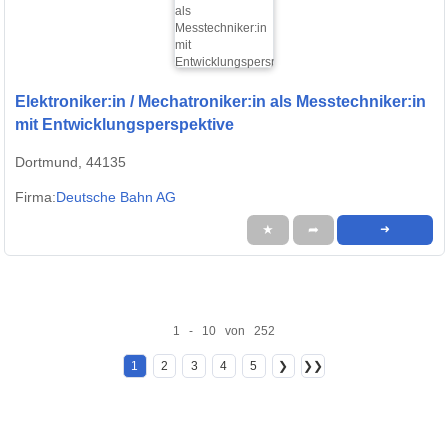
Elektroniker:in / Mechatroniker:in als Messtechniker:in
mit Entwicklungsperspektive
Dortmund, 44135
Firma:
Deutsche Bahn AG
★
➦
➜
1 - 10 von 252
1
2
3
4
5
❯
❯❯