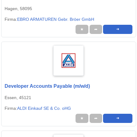
Hagen, 58095
Firma:
EBRO ARMATUREN Gebr. Bröer GmbH
★
➦
➜
Developer Accounts Payable (m/w/d)
Essen, 45121
Firma:
ALDI Einkauf SE & Co. oHG
★
➦
➜