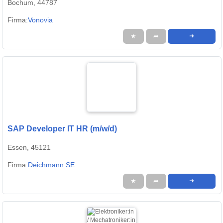
Bochum, 44787
Firma:
Vonovia
★
➦
➜
SAP Developer IT HR (m/w/d)
Essen, 45121
Firma:
Deichmann SE
★
➦
➜