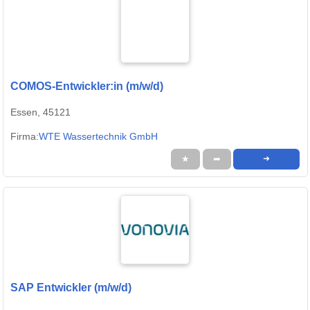
COMOS-Entwickler:in (m/w/d)
Essen, 45121
Firma:
WTE Wassertechnik GmbH
★
➦
➜
SAP Entwickler (m/w/d)