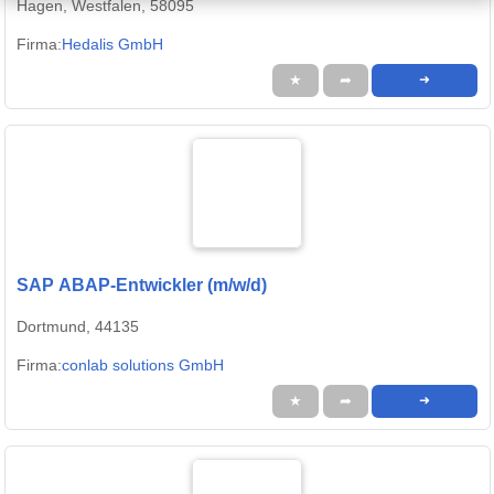
Hagen, Westfalen, 58095
Firma:
Hedalis GmbH
★
➦
➜
SAP ABAP-Entwickler (m/w/d)
Dortmund, 44135
Firma:
conlab solutions GmbH
★
➦
➜