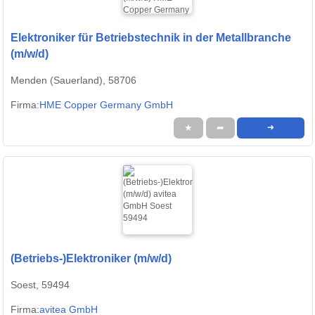
Elektroniker für Betriebstechnik in der Metallbranche
(m/w/d)
Menden (Sauerland), 58706
Firma:
HME Copper Germany GmbH
★
➦
➜
(Betriebs-)Elektroniker (m/w/d)
Soest, 59494
Firma:
avitea GmbH