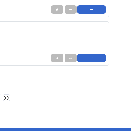
★
➦
➜
★
➦
➜
❯❯