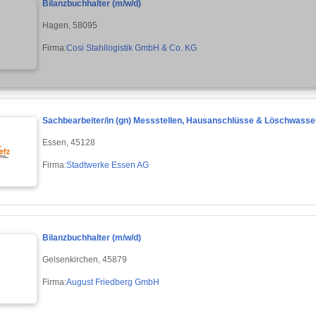
Bilanzbuchhalter (m/w/d)
Hagen, 58095
Firma:
Cosi Stahllogistik GmbH & Co. KG
Sachbearbeiter/in (gn) Messstellen, Hausanschlüsse & Löschwass
Essen, 45128
Firma:
Stadtwerke Essen AG
Bilanzbuchhalter (m/w/d)
Gelsenkirchen, 45879
Firma:
August Friedberg GmbH