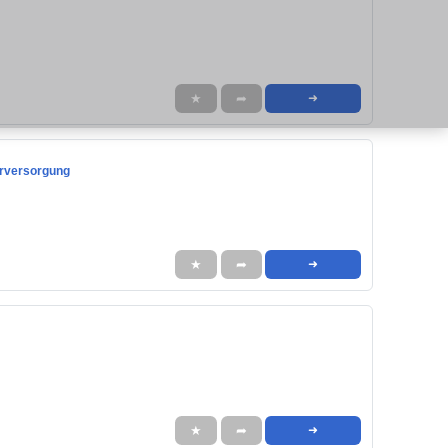
★
➦
➜
erversorgung
★
➦
➜
★
➦
➜