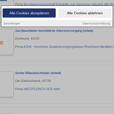
Firma:
Berufsgenossenschaft Rohstoffe und chemische Industrie (BG RC
Alle Cookies akzeptieren
Alle Cookies ablehnen
Einstellungen
Datenschutzerklärung
Sachbearbeiter betriebliche Altersversorgung (m/w/d)
Dortmund, 44135
Firma:
KZVK - Kirchliche Zusatzversorgungskasse Rheinland-Westfalen
Senior Bilanzbuchhalter (m/w/d)
Oer-Erkenschwick, 45739
Firma:
WESTFLEISCH SCE mbH