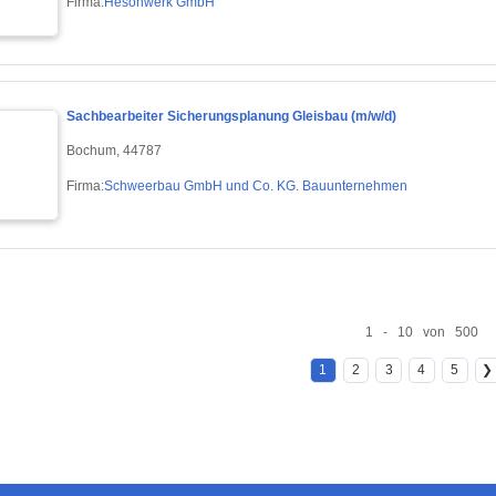
Firma:
Hesonwerk GmbH
Sachbearbeiter Sicherungsplanung Gleisbau (m/w/d)
Bochum, 44787
Firma:
Schweerbau GmbH und Co. KG. Bauunternehmen
1 - 10 von 500
1
2
3
4
5
❯