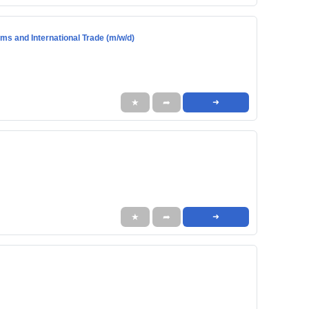
ms and International Trade (m/w/d)
★
➦
➜
★
➦
➜