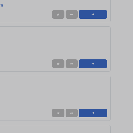
I)
★
➦
➜
★
➦
➜
★
➦
➜