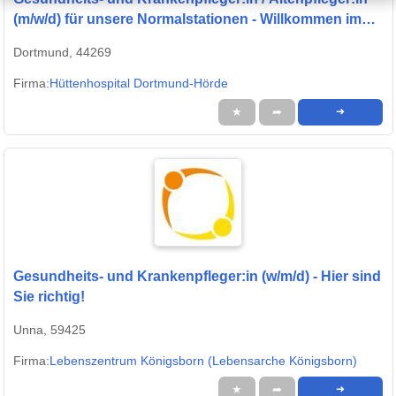
(m/w/d) für unsere Normalstationen - Willkommen im
Team!
Dortmund, 44269
Firma:
Hüttenhospital Dortmund-Hörde
★
➦
➜
Gesundheits- und Krankenpfleger:in (w/m/d) - Hier sind
Sie richtig!
Unna, 59425
Firma:
Lebenszentrum Königsborn (Lebensarche Königsborn)
★
➦
➜