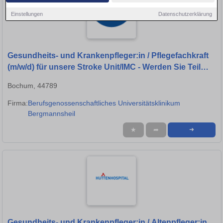
Einstellungen
Datenschutzerklärung
Gesundheits- und Krankenpfleger:in / Pflegefachkraft
(m/w/d) für unsere Stroke Unit/IMC - Werden Sie Teil
unseres Teams
Bochum, 44789
Firma:
Berufsgenossenschaftliches Universitätsklinikum
Bergmannsheil
★
➦
➜
Gesundheits- und Krankenpfleger:in / Altenpfleger:in