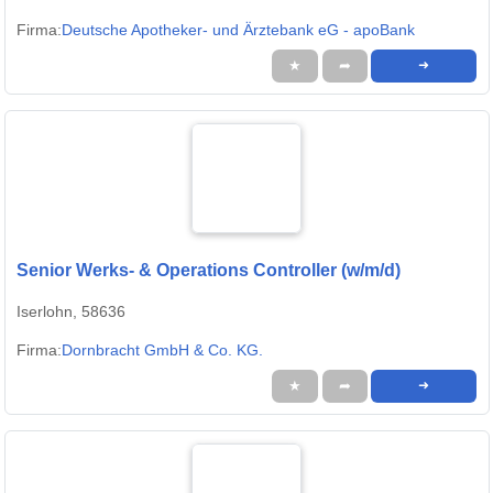
Firma:
Deutsche Apotheker- und Ärztebank eG - apoBank
★
➦
➜
Senior Werks- & Operations Controller (w/m/d)
Iserlohn, 58636
Firma:
Dornbracht GmbH & Co. KG.
★
➦
➜