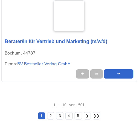
Berater/in für Vertrieb und Marketing (m/w/d)
Bochum, 44787
Firma:
BV Bestseller Verlag GmbH
★
➦
➜
1 - 10 von 501
1
2
3
4
5
❯
❯❯