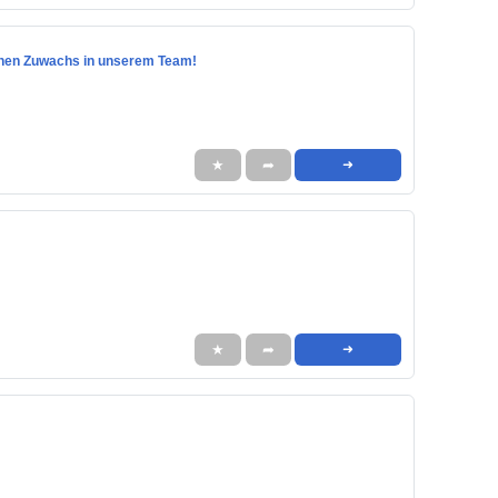
suchen Zuwachs in unserem Team!
★
➦
➜
★
➦
➜