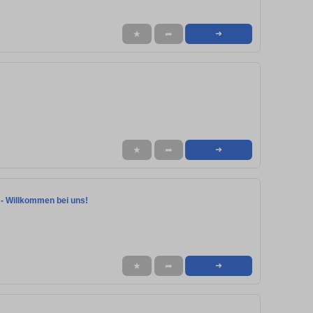
★
➦
➜
★
➦
➜
) - Willkommen bei uns!
★
➦
➜