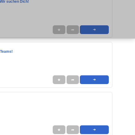
 Wir suchen Dich!
★
➦
➜
s Teams!
★
➦
➜
★
➦
➜