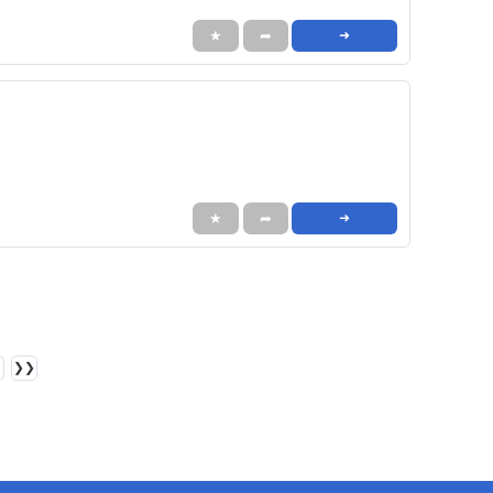
★
➦
➜
★
➦
➜
❯❯