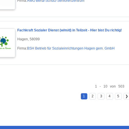
Firma:
AWO Berta-Schulz-Seniorenzentrum
Fachkraft Sozialer Dienst (w/m/d) in Teilzeit - Hier bist Du richtig!
Hagen, 58099
Firma:
BSH Betrieb für Sozialeinrichtungen Hagen gem. GmbH
1 - 10 von 503
1
2
3
4
5
❯