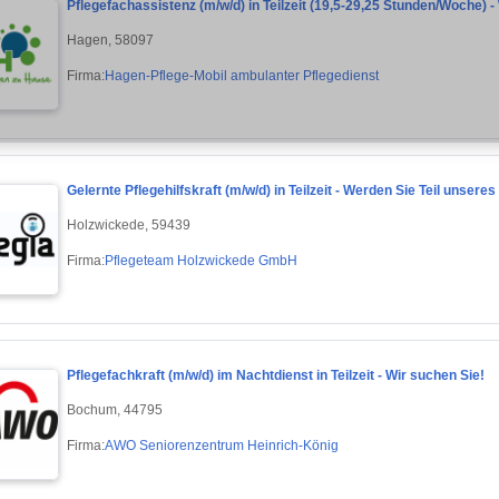
Pflegefachassistenz (m/w/d) in Teilzeit (19,5-29,25 Stunden/Woche) -
Hagen, 58097
Firma:
Hagen-Pflege-Mobil ambulanter Pflegedienst
Gelernte Pflegehilfskraft (m/w/d) in Teilzeit - Werden Sie Teil unsere
Holzwickede, 59439
Firma:
Pflegeteam Holzwickede GmbH
Pflegefachkraft (m/w/d) im Nachtdienst in Teilzeit - Wir suchen Sie!
Bochum, 44795
Firma:
AWO Seniorenzentrum Heinrich-König