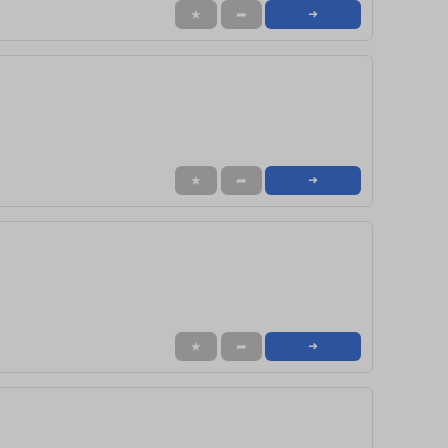
★
➦
➜
★
➦
➜
★
➦
➜