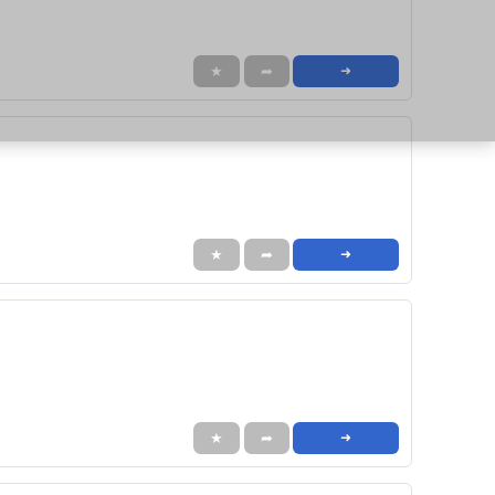
★
➦
➜
★
➦
➜
★
➦
➜