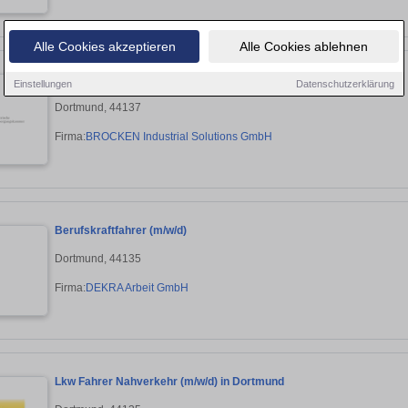
Alle Cookies akzeptieren
Alle Cookies ablehnen
LKW-Fahrer / Maschinenführer (m/w/d) - Saug- & Luftfördertechnik
Einstellungen
Datenschutzerklärung
Dortmund, 44137
Firma:
BROCKEN Industrial Solutions GmbH
Berufskraftfahrer (m/w/d)
Dortmund, 44135
Firma:
DEKRA Arbeit GmbH
Lkw Fahrer Nahverkehr (m/w/d) in Dortmund