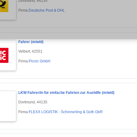
Dortmund, 44135
Firma:
Deutsche Post & DHL
Fahrer (m/w/d)
Velbert, 42551
Firma:
Picnic GmbH
LKW Fahrer/in für einfache Fahrten zur Aushilfe (m/w/d)
Dortmund, 44135
Firma:
FLEXX LOGISTIK - Schinnerling & Goth GbR