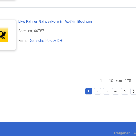
Lkw Fahrer Nahverkehr (m/w/d) in Bochum
Bochum, 44787
Firma:
Deutsche Post & DHL
1 - 10 von 175
1
2
3
4
5
❯
Ratgeber
P