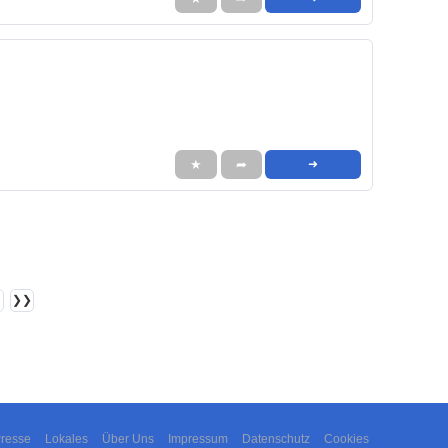
★
➦
➜
❯❯
resse
Lokales
Über Uns
Impressum
Datenschutz
Cookies